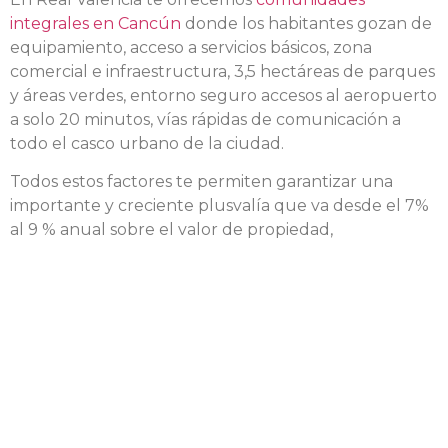
integrales en Cancún
donde los habitantes gozan de
equipamiento, acceso a servicios básicos, zona
comercial e infraestructura, 3,5 hectáreas de parques
y áreas verdes, entorno seguro accesos al aeropuerto
a solo 20 minutos, vías rápidas de comunicación a
todo el casco urbano de la ciudad.
Todos estos factores te permiten garantizar una
importante y creciente plusvalía que va desde el 7%
al 9 % anual sobre el valor de propiedad,
garantizando una inversión patrimonial a futuro en
una comunidad VINTE.
Si estás interesado invertir en esta zona de alto
potencial y crecimiento económico, con gusto te
asesoro para que encuentres una alternativa
personalizada en base a tus requerimientos.
Escrito por Ellison Parra