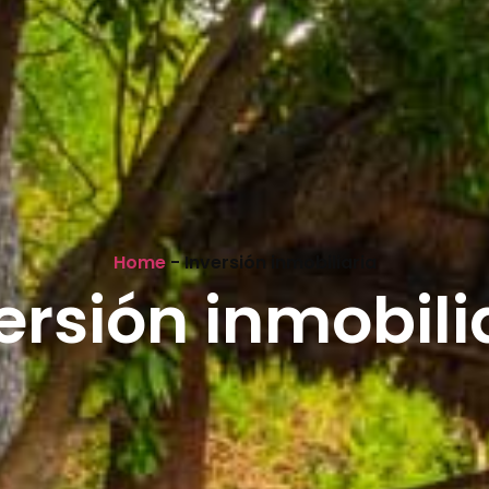
Home
-
Inversión inmobiliaria
ersión inmobili