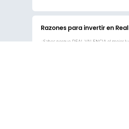
Razones para invertir en Rea
¿Sabes porque REAL VALENCIA el mejor luga
invertir sobre seguro, pues se encuentra en 
oportunidades, la Ciudad
LEER ARTICULO >