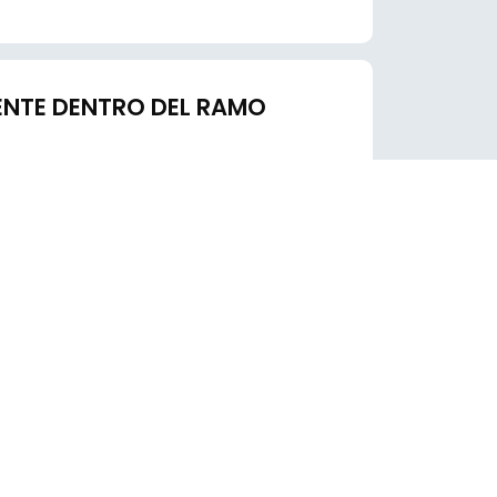
ENTE DENTRO DEL RAMO
nte que rige los valores y rendimiento de
rentes variables, como los siguientes:
 Cancún