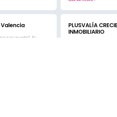
l Valencia
PLUSVALÍA CRECI
INMOBILIARIO
r para invertir? Es
Cancún, la ciudad de las
Hay un factor muy importa
las propiedades según dife
Durante los últimos años,
LEER ARTICULO >