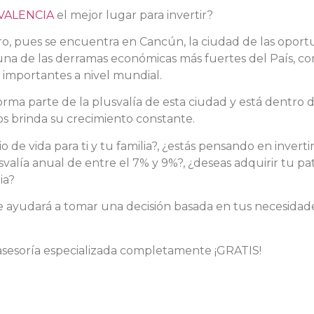
VALENCIA
el mejor lugar para invertir?
uro, pues se encuentra en Cancún, la ciudad de las oport
a de las derramas económicas más fuertes del País, con
e importantes a nivel mundial.
ma parte de la plusvalía de esta ciudad y está dentro d
s brinda su crecimiento constante.
 de vida para ti y tu familia?, ¿estás pensando en inverti
valía anual de entre el 7% y 9%?, ¿deseas adquirir tu pa
ia?
e ayudará a tomar una decisión basada en tus necesidades
asesoría especializada completamente ¡GRATIS!
Escrito por Mary Serafín