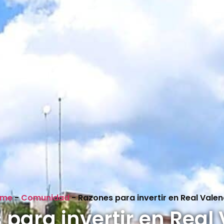
ome
-
Comunidad
-
Razones para invertir en Real Valen
para invertir en Real